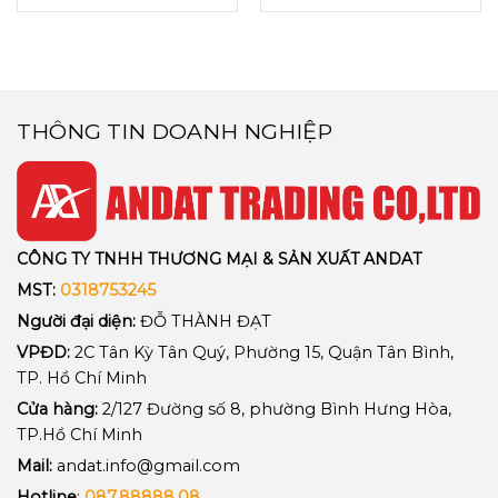
THÔNG TIN DOANH NGHIỆP
CÔNG TY TNHH THƯƠNG MẠI & SẢN XUẤT ANDAT
MST:
0318753245
Người đại diện:
ĐỖ THÀNH ĐẠT
VPĐD:
2C Tân Kỳ Tân Quý, Phường 15, Quận Tân Bình,
TP. Hồ Chí Minh
Cửa hàng:
2/127 Đường số 8, phường Bình Hưng Hòa,
TP.Hồ Chí Minh
Mail:
andat.info@gmail.com
Hotline
:
087.88888.08