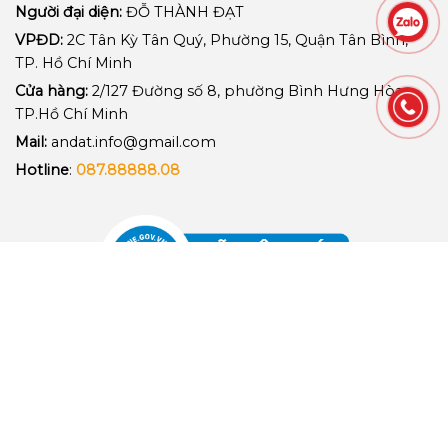
Người đại diện:
ĐỖ THÀNH ĐẠT
VPĐD:
2C Tân Kỳ Tân Quý, Phường 15, Quận Tân Bình,
TP. Hồ Chí Minh
Cửa hàng:
2/127 Đường số 8, phường Bình Hưng Hòa,
TP.Hồ Chí Minh
Mail:
andat.info@gmail.com
Hotline
:
087.88888.08
CÁC SẢN PHẨM KINH DOANH
Phụ Kiện Nâng Hạ